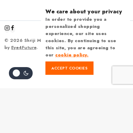
We care about your privacy
In order to provide you a
personalized shopping
experience, our site uses
© 2026 Shriji Mandir | Design & Developed
cookies. By continuing to use
by
Eye4Future
.
this site, you are agreeing to
our
cookie policy.
ACCEPT COOKIES
Review Cart
Your cart is empty